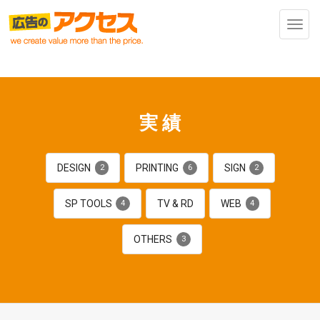
Toggl
navig
実績
DESIGN
PRINTING
SIGN
2
6
2
SP TOOLS
TV & RD
WEB
4
4
OTHERS
3